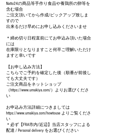
Natto24の商品等手作り食品や養鶏所の卵等を
含む場合
ご注文頂いてから作成/ピックアップ致しま
すので
出来るだけ早めにお申し込みくださいませ
＊締め切り日程直前にてお申込み頂いた場合
には
在庫限りとなりますこと何卒ご理解いただけ
ますと幸いです
【お申し込み方法】
こちらでご予約を確定した後（順番が前後し
ても大丈夫です）
ご注文商品をネットショップ
（https://www.umakiya.com/）よりお選びくださ
い
お申込み方法詳細につきましては
https://www.umakiya.com/howtouse よりご覧くださ
い
＊必ず【FRA市内/近辺】当店スタッフによる
配達 / Personal delivery をお選びください