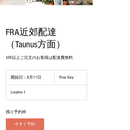
FRA近郊配達
（Taunus方面）
50€以上ご注文のお客様は配達費無料
Price
Vary
開始日：8月11日
開
Price Vary
始
日
Location 1
：
8
月
1
残り予約枠
1
日
今すぐ予約