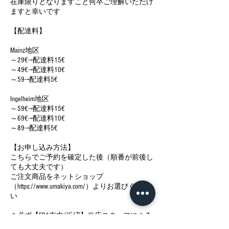
在庫限りとなりますこと何卒ご理解いただけ
ますと幸いです
【配達料】
Mainz地区
～29€→配達料15€
～49€→配達料10€
～59→配達料5€
Ingelheim地区
～59€→配達料15€
～69€→配達料10€
～89→配達料5€
【お申し込み方法】
こちらでご予約を確定した後（順番が前後し
ても大丈夫です）
ご注文商品をネットショップ
（https://www.umakiya.com/）よりお選びくださ
い
＊必ず【FRA市内/近辺】当店スタッフによる
配達 / Personal delivery をお選びください