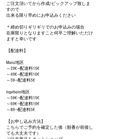
ご注文頂いてから作成/ピックアップ致しま
すので
出来る限り早めにお申込みください
＊締め切りギリギリでのお申込みの場合
在庫限りとなりますこと何卒ご理解いただけ
ますと幸いです
【配達料】
Mainz地区
～29€→配達料15€
～49€→配達料10€
～59→配達料5€
Ingelheim地区
～59€→配達料15€
～69€→配達料10€
～89→配達料5€
【お申し込み方法】
こちらでご予約を確定した後（順番が前後し
ても大丈夫です）