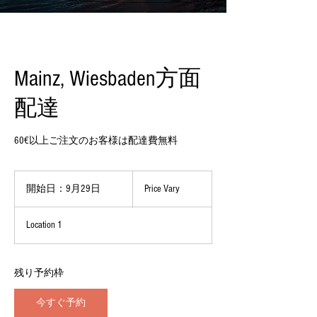
Mainz, Wiesbaden方面
配達
60€以上ご注文のお客様は配達費無料
Price
Vary
開始日：9月29日
開
Price Vary
始
日
Location 1
：
9
月
2
残り予約枠
9
日
今すぐ予約