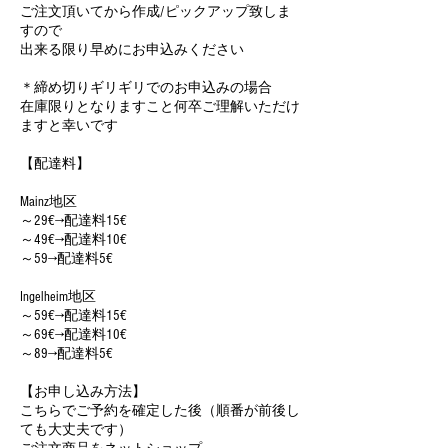
ご注文頂いてから作成/ピックアップ致しま
すので
出来る限り早めにお申込みください
＊締め切りギリギリでのお申込みの場合
在庫限りとなりますこと何卒ご理解いただけ
ますと幸いです
【配達料】
Mainz地区
～29€→配達料15€
～49€→配達料10€
～59→配達料5€
Ingelheim地区
～59€→配達料15€
～69€→配達料10€
～89→配達料5€
【お申し込み方法】
こちらでご予約を確定した後（順番が前後し
ても大丈夫です）