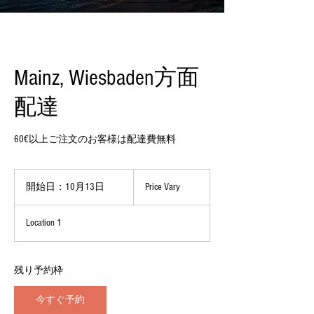
Mainz, Wiesbaden方面
配達
60€以上ご注文のお客様は配達費無料
Price
Vary
開始日：10月13日
開
Price Vary
始
日
Location 1
：
1
0
月
残り予約枠
1
3
今すぐ予約
日