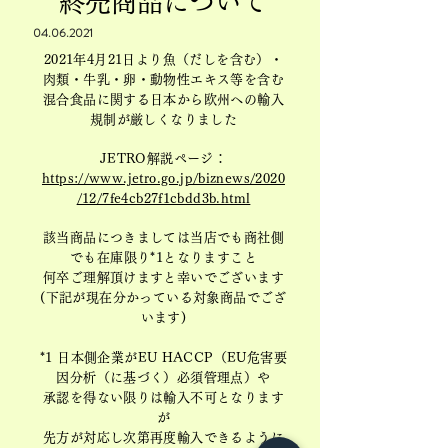
終売商品について
04.06.2021
2021年4月21日より魚（だしを含む）・
肉類・牛乳・卵・動物性エキス等を含む
混合食品に関する日本から欧州への輸入
規制が厳しくなりました
JETRO解説ページ：
https://www.jetro.go.jp/biznews/2020
/12/7fe4cb27f1cbdd3b.html
該当商品につきましては当店でも商社側
でも在庫限り*1となりますこと
何卒ご理解頂けますと幸いでございます
(下記が現在分かっている対象商品でござ
います)
*1 日本側企業がEU HACCP（EU危害要
因分析（に基づく）必須管理点）
や
承認を得ない限りは輸入不可となります
が
先方が対応し次第再度輸入できるように