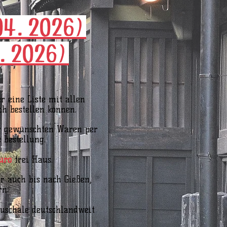
04.2026)
.2026)
r eine Liste mit allen
h bestellen können.
er gewünschten Waren per
Bestellung.
uro
frei Haus.
ir auch bis nach Gießen,
rn.
auschale deutschlandweit