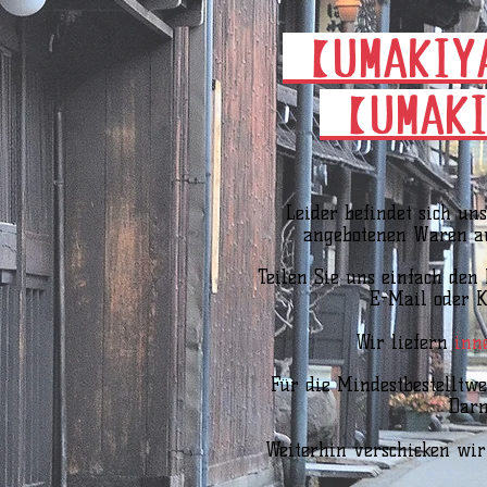
【UMAKIY
【UMAKI
Leider befindet sich un
angebotenen Waren au
Teilen Sie uns einfach de
E-Mail oder K
Wir liefern
inn
Für die Mindestbestelltwe
Darm
Weiterhin verschicken wir