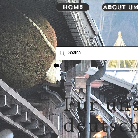
HOME
About UM
Für un
deutsc