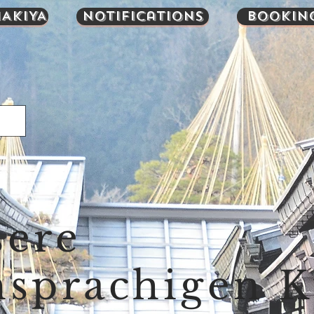
AKIYA
Notifications
Bookin
sere
hsprachigen 