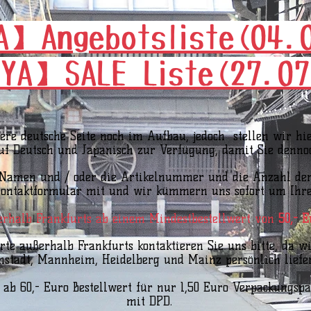
A】Angebotsliste(04.
YA】SALE Liste(27.07
sere deutsche Seite noch im Aufbau, jedoch stellen wir hie
f Deutsch und Japanisch zur Verfügung, damit Sie dennoc
n Namen und / oder die Artikelnummer und die Anzahl d
ontaktformular mit und wir kümmern uns sofort um Ihre 
erhalb Frankfurts ab einem Mindestbestellwert von
50,- E
rte außerhalb Frankfurts kontaktieren Sie uns bitte, da w
stadt, Mannheim, Heidelberg und Mainz persönlich liefe
 ab 60,- Euro Bestellwert für nur 1,50 Euro Verpackungsp
mit DPD.