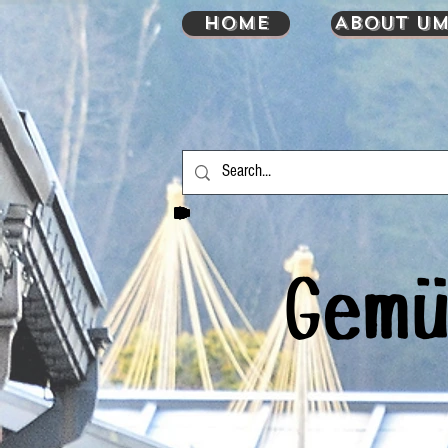
HOME
About UM
Gemü