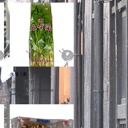
クイックビュー
水菜 1束
通常価格
セール価格
6,30 €
4,30 €
消費税込み
|
zzgl. Versandkosten