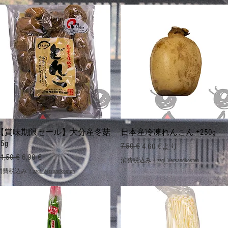
クイックビュー
クイックビュー
【賞味期限セール】大分産冬菇
日本産冷凍れんこん ±250g
45g
通常価格
セール価格
7,50 €
4,60 €
より
通常価格
セール価格
1,50 €
6,90 €
消費税込み
|
zzgl. Versandkosten
消費税込み
|
zzgl. Versandkosten