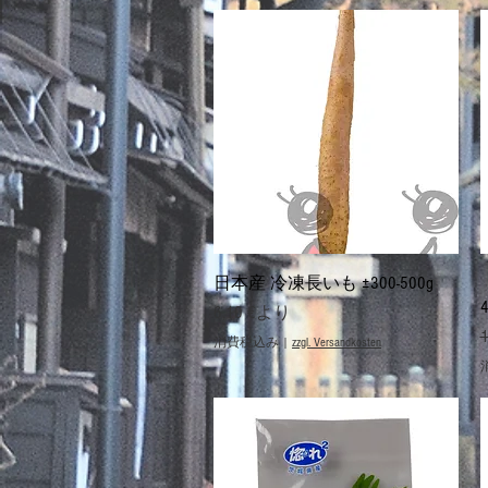
クイックビュー
日本産 冷凍長いも ±300-500g
セール価格
6,10 €
より
1
消費税込み
|
zzgl. Versandkosten