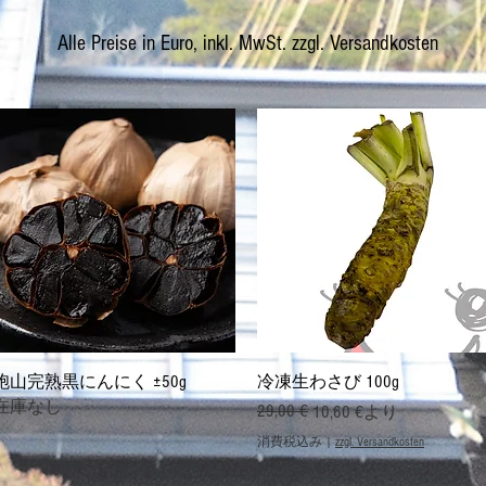
Alle Preise in Euro, inkl. MwSt. zzgl. Versandkosten
クイックビュー
クイックビュー
胞山完熟黒にんにく ±50g
冷凍生わさび 100g
在庫なし
通常価格
セール価格
29,00 €
10,60 €
より
消費税込み
|
zzgl. Versandkosten