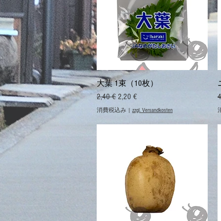
クイックビュー
大葉 1束（10枚）
通常価格
セール価格
2,40 €
2,20 €
4
消費税込み
|
zzgl. Versandkosten