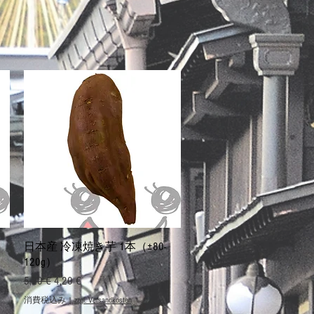
クイックビュー
日本産 冷凍焼き芋 1本（±80-
120g）
通常価格
セール価格
5,20 €
4,20 €
消費税込み
|
zzgl. Versandkosten