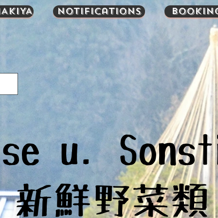
AKIYA
Notifications
Bookin
se u. Sonst
​新鮮野菜類