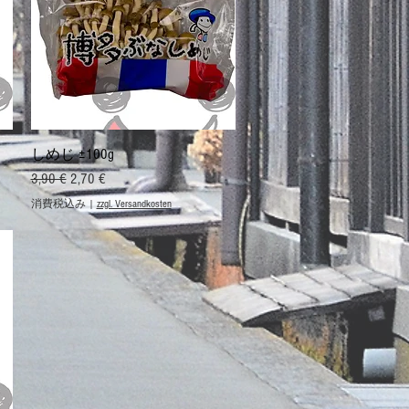
クイックビュー
しめじ ±100g
通常価格
セール価格
3,90 €
2,70 €
消費税込み
|
zzgl. Versandkosten