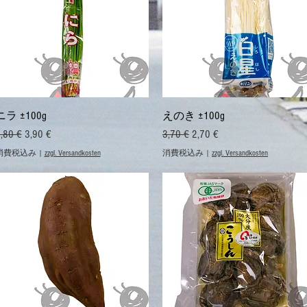
クイックビュー
クイックビュー
ニラ ±100g
えのき ±100g
通常価格
セール価格
通常価格
セール価格
,80 €
3,90 €
3,70 €
2,70 €
消費税込み
|
zzgl. Versandkosten
消費税込み
|
zzgl. Versandkosten