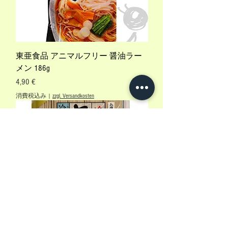
東亜食品 アニマルフリー 醤油ラー
メン 186g
価格
4,90 €
消費税込み
|
zzgl. Versandkosten