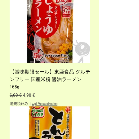
【賞味期限セール】東亜食品 グルテ
ンフリー 国産米粉 醤油ラーメン
168g
通常価格
セール価格
6,60 €
4,90 €
消費税込み
|
zzgl. Versandkosten