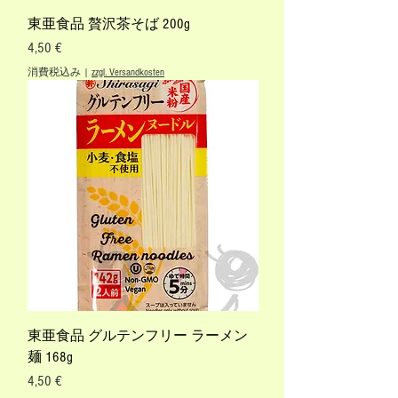
東亜食品 贅沢茶そば 200g
価格
4,50 €
消費税込み
|
zzgl. Versandkosten
東亜食品 グルテンフリー ラーメン
麺 168g
価格
4,50 €