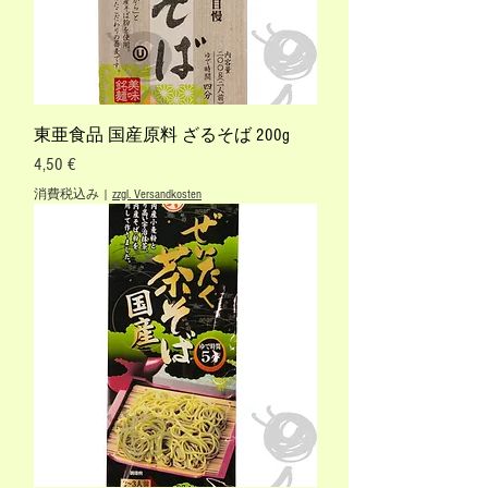
東亜食品 国産原料 ざるそば 200g
価格
4,50 €
消費税込み
|
zzgl. Versandkosten