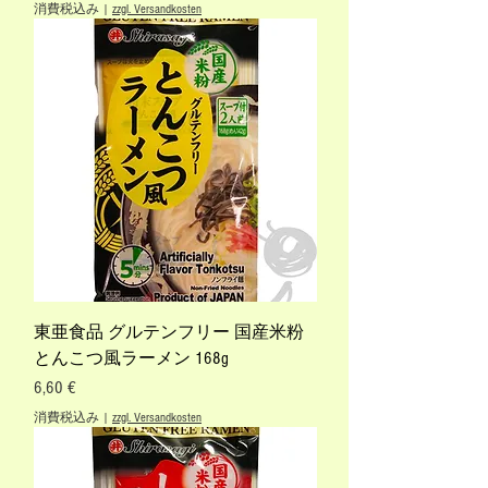
消費税込み
|
zzgl. Versandkosten
東亜食品 グルテンフリー 国産米粉
とんこつ風ラーメン 168g
価格
6,60 €
消費税込み
|
zzgl. Versandkosten