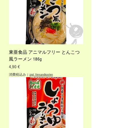
東亜食品 アニマルフリー とんこつ
風ラーメン 186g
価格
4,90 €
消費税込み
|
zzgl. Versandkosten