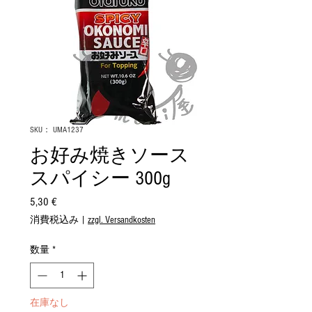
SKU： UMA1237
お好み焼きソース
スパイシー 300g
5,30 €
価
格
消費税込み
|
zzgl. Versandkosten
数量
*
在庫なし