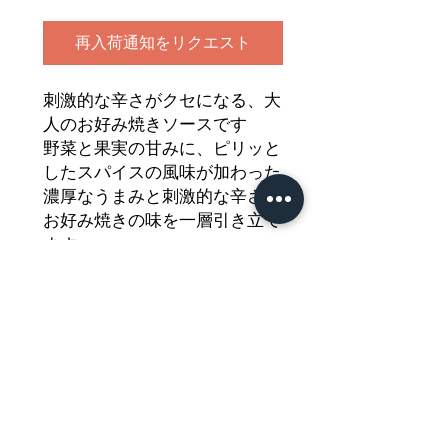
再入荷通知をリクエスト
刺激的な辛さがクセになる、大
人のお好み焼きソースです
野菜と果実の甘みに、ピリッと
したスパイスの風味が加わった
濃厚なうまみと刺激的な辛さが
お好み焼きの味を一層引き立て
ます
刺激的な辛さがクセになる、い
つもとすこし違う味わいを
どうぞご堪能ください
Nährwertdeklaration und weitere