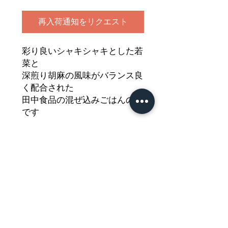
再入荷通知をリクエスト
彩り良いシャキシャキとした若
菜と
深煎り胡麻の風味がバランス良
く配合された
田中食品の混ぜ込みごはんの素
です
白米と一緒に混ぜササっと美味
しい
混ぜ込みごはんが出来ます
どうぞご堪能ください
Nährwertdeklaration und weitere