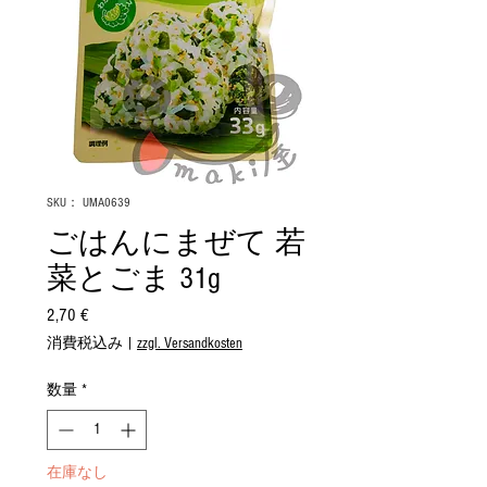
SKU： UMA0639
ごはんにまぜて 若
菜とごま 31g
2,70 €
価
格
消費税込み
|
zzgl. Versandkosten
数量
*
在庫なし