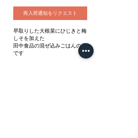
再入荷通知をリクエスト
早取りした大根菜にひじきと梅
しそを加えた
田中食品の混ぜ込みごはんの素
です
白米と一緒に混ぜササっと美味
しい
混ぜ込みごはんが出来ます
どうぞご堪能ください
Nährwertdeklaration und weitere
Hinweise
Streuwürzmittel für jap. Reisgerichte mit Sesam