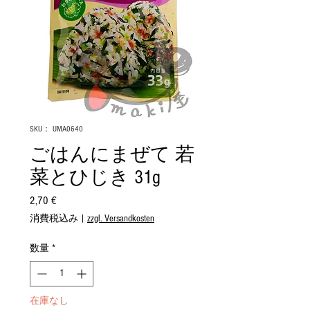
SKU： UMA0640
ごはんにまぜて 若
菜とひじき 31g
2,70 €
価
格
消費税込み
|
zzgl. Versandkosten
数量
*
在庫なし