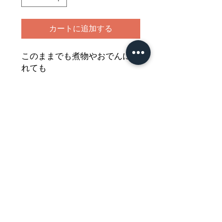
カートに追加する
このままでも煮物やおでんに入
れても
美味しくお使い頂ける紀文のご
ぼう巻です
どうぞご堪能ください
Nährwertdeklaration und weitere
Hinweise
Fischkuchen mit Klettenwurzel, tiefgefroren
Netto: 160g
Impressum
Zutaten: Surimi (41%) (
FISCH
(Nemipterus spp.),
Zucker, Emulgatoren: E450 und E451,