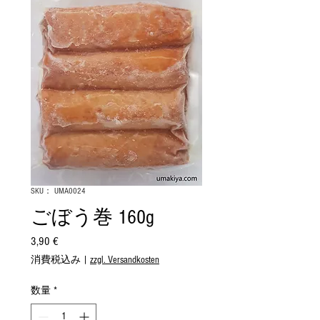
SKU： UMA0024
ごぼう巻 160g
3,90 €
価
格
消費税込み
|
zzgl. Versandkosten
数量
*