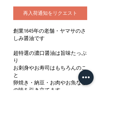
再入荷通知をリクエスト
創業1645年の老舗・ヤマサのさ
しみ醤油です
超特選の濃口醤油は旨味たっぷ
り
お刺身やお寿司はもちろんのこ
と
卵焼き・納豆・お肉やお魚など
の味を引き立てます
酸化を防ぐ二重構造ボトルを使
用しいつもできたてのおいしさ
ワンタッチでオープンでできる
キャップは使いやすさも抜群
どうぞご堪能ください