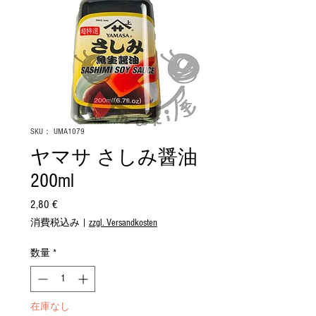
SKU： UMA1079
ヤマサ さしみ醤油
200ml
2,80 €
価
格
消費税込み
|
zzgl. Versandkosten
数量
*
在庫なし