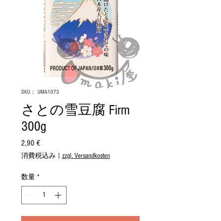
SKU： UMA1073
さとの雪豆腐 Firm
300g
2,90 €
価
格
消費税込み
|
zzgl. Versandkosten
数量
*