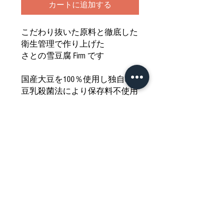
カートに追加する
こだわり抜いた原料と徹底した
衛生管理で作り上げた
さとの雪豆腐 Firm です
国産大豆を100％使用し独自の
豆乳殺菌法により保存料不使用
空気や光を通さない特殊な紙パ
ックにより出来立てのおいしさ
を保ちます
どうぞご堪能ください
Nährwertdeklaration und weitere
Hinweise
Tofu, fest