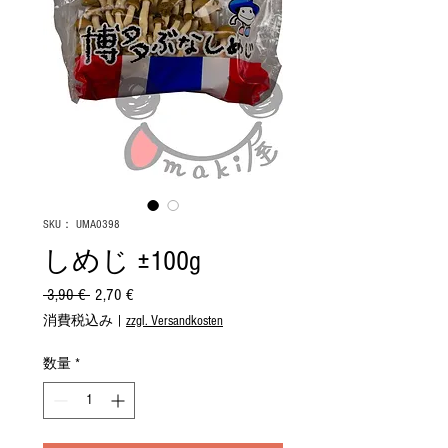
SKU： UMA0398
しめじ ±100g
 3,90 € 
通
2,70 €
セ
常
ー
消費税込み
|
zzgl. Versandkosten
価
ル
格
価
数量
*
格