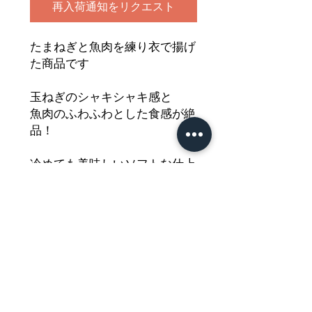
再入荷通知をリクエスト
たまねぎと魚肉を練り衣で揚げ
た商品です
玉ねぎのシャキシャキ感と
魚肉のふわふわとした食感が絶
品！
冷めても美味しいソフトな仕上
がり
サッと焼いても美味しくいただ
けます
どうぞご堪能ください
Nährwertdeklaration und weitere
Hinweise