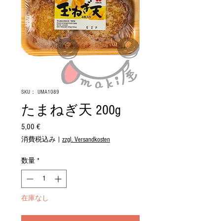
SKU： UMA1089
たまねぎ天 200g
5,00 €
価
格
消費税込み
|
zzgl. Versandkosten
数量
*
在庫なし