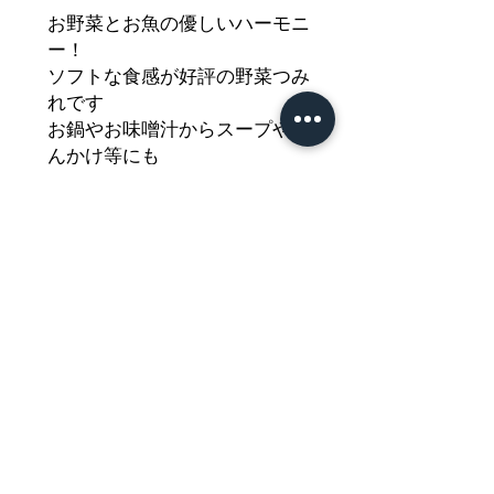
お野菜とお魚の優しいハーモニ
ー！
ソフトな食感が好評の野菜つみ
れです
お鍋やお味噌汁からスープやあ
んかけ等にも
お野菜がはいったことでより使
いやすくなった紀文のつみれを
どうぞご堪能ください
Nährwertdeklaration und weitere
Hinweise
Gekochter Fischkuchen, tiefgefroren
Netto: 135g
Impressum
Zutaten: Surimi (42%) (
FISCH
(Nemipterus spp.),
Zucker, Emulgatoren: E450 und E451,