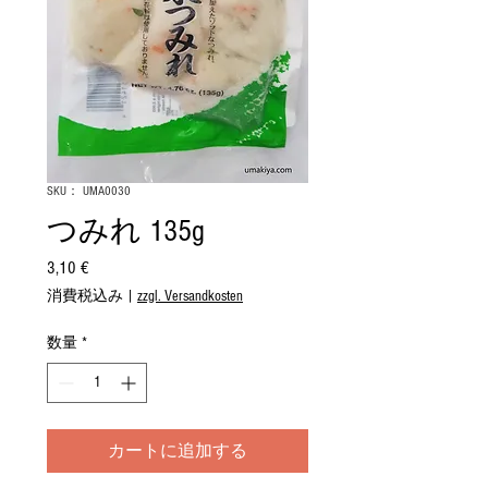
SKU： UMA0030
つみれ 135g
3,10 €
価
格
消費税込み
|
zzgl. Versandkosten
数量
*
カートに追加する