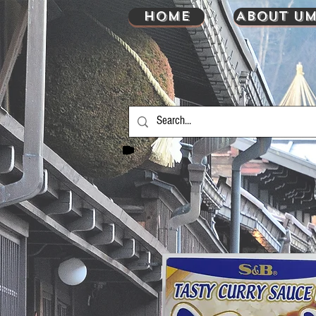
HOME
About UM