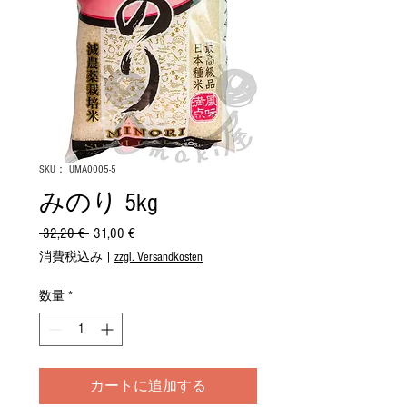
SKU： UMA0005-5
みのり 5kg
 32,20 € 
通
31,00 €
セ
常
ー
消費税込み
|
zzgl. Versandkosten
価
ル
格
価
数量
*
格
カートに追加する