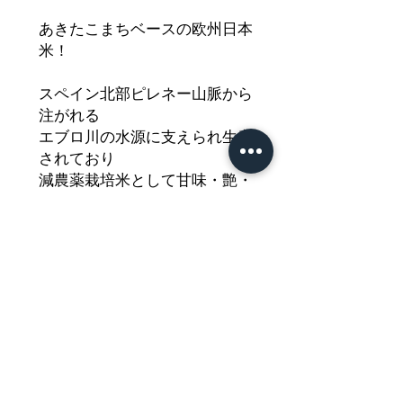
あきたこまちベースの欧州日本
米！
スペイン北部ピレネー山脈から
注がれる
エブロ川の水源に支えられ生産
されており
減農薬栽培米として甘味・艶・
粘りを誇るお米です
日本産に引けを取らない！スペ
イン産「みのり」
どうぞご堪能ください
Nährwertdeklaration und weitere
Hinweise
Reis (Minori)