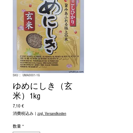
SKU： UMA0001-1G
ゆめにしき（玄
米）1kg
7,10 €
価
格
消費税込み
|
zzgl. Versandkosten
数量
*