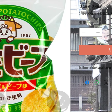
 3,30 € 
通
2,40 €
セ
常
ー
消費税込み
|
zzgl. Ver
価
ル
格
価
数量
*
格
カ
Nährwertdeklaration u