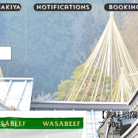
AKIYA
Notifications
Bookin
【賞味期
フ 50g
SKU： UMA1294