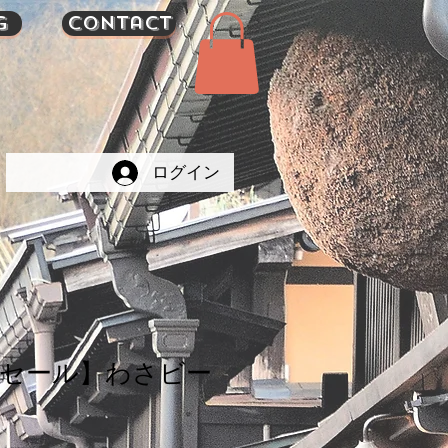
g
Contact
ログイン
限セール】わさビー