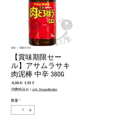
SKU： UMA1316
【賞味期限セー
ル】アサムラサキ
肉泥棒 中辛 380G
 5,30 € 
通
4,90 €
セ
常
ー
消費税込み
|
zzgl. Versandkosten
価
ル
格
価
数量
*
格