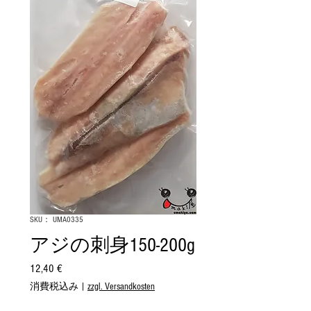
SKU： UMA0335
アジの刺身150-200g
12,40 €
価
格
消費税込み
|
zzgl. Versandkosten