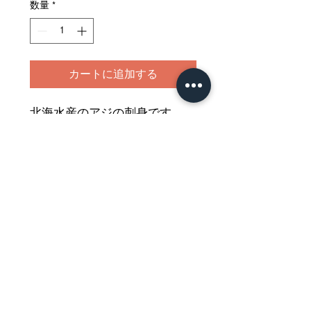
数量
*
カートに追加する
北海水産のアジの刺身です
しょう油やポン酢ともよく合う
美味しいアジの刺身を
どうぞご堪能ください
Nährwertdeklaration und weitere
Hinweise
Aji Sashimi (Pferdemakrele) 150-200g
Netto: 150g
Impressum