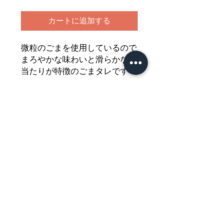
カートに追加する
微粒のごまを使用しているので
まろやかな味わいと滑らかな口
当たりが特徴のごまタレです
サラダやお鍋、あえ物等にもと
てもよく合う
イカリのごまだれをどうぞご堪
能ください
Nährwertdeklaration und weitere
Hinweise
Würzsauce mit Sesam
Netto: 198g