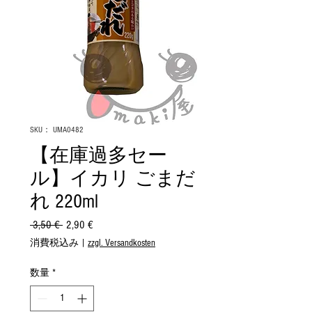
SKU： UMA0482
【在庫過多セー
ル】イカリ ごまだ
れ 220ml
 3,50 € 
通
2,90 €
セ
常
ー
消費税込み
|
zzgl. Versandkosten
価
ル
格
価
数量
*
格