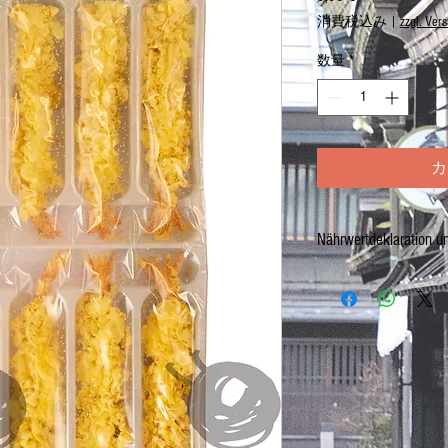
格
消費税込み
|
zzgl. Ver
数量
*
カ
Nährwertdeklaration u