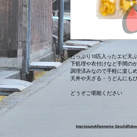
たっぷり10匹入ったエビ天
下処理や衣付けなど手間の
調理済みなので手軽に楽し
天丼や天ざる・うどんにも
どうぞご堪能ください
Impressum
Allgemeine Geschäftsb