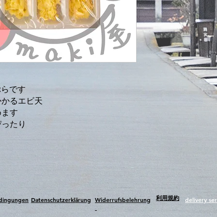
ぷらです
かかるエビ天
めます
ぴったり
​利用規約
edingungen
Datenschutzerklärung
Widerrufsbelehrung
delivery ser