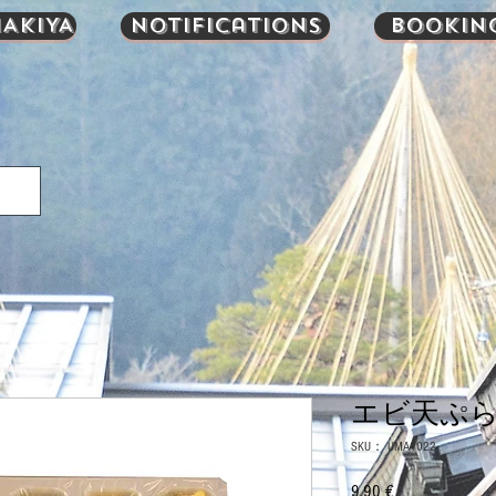
AKIYA
Notifications
Bookin
エビ天ぷら 3
SKU： UMA1022
9,90 €
価