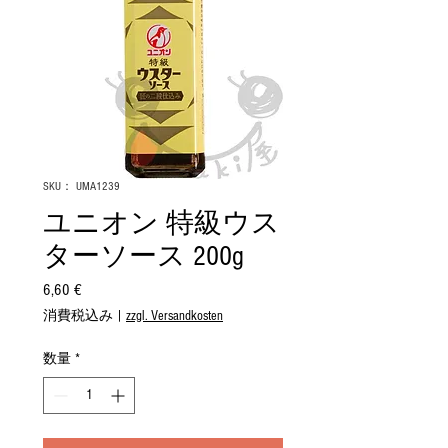
SKU： UMA1239
ユニオン 特級ウス
ターソース 200g
6,60 €
価
格
消費税込み
|
zzgl. Versandkosten
数量
*