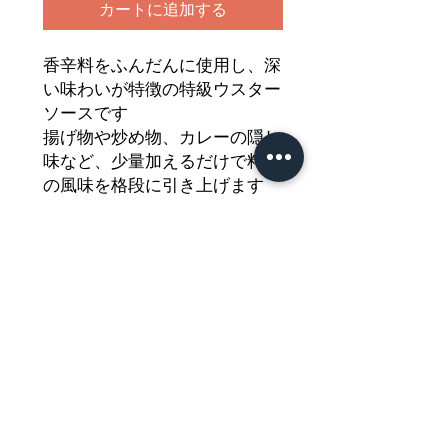
カートに追加する
香辛料をふんだんに使用し、深
い味わいが特徴の特級ウスター
ソースです
揚げ物や炒め物、カレーの隠し
味など、少量加えるだけで料理
の風味を格段に引き上げます
厳選された香辛料が織りなす複
雑な香りが特徴の一品！
どうぞご堪能ください
Nährwertdeklaration und weitere
Hinweise