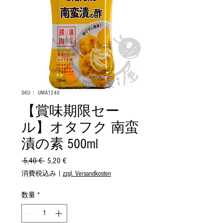
SKU： UMA1240
【賞味期限セー
ル】オタフク 南蛮
漬の素 500ml
 5,40 € 
通
5,20 €
セ
常
ー
消費税込み
|
zzgl. Versandkosten
価
ル
格
価
数量
*
格