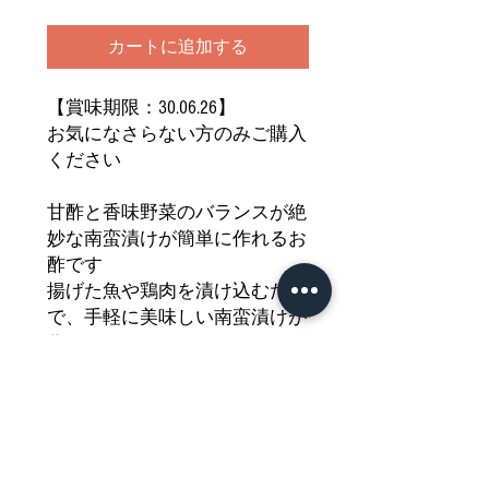
カートに追加する
【賞味期限：30.06.26】
お気になさらない方のみご購入
ください
甘酢と香味野菜のバランスが絶
妙な南蛮漬けが簡単に作れるお
酢です
揚げた魚や鶏肉を漬け込むだけ
で、手軽に美味しい南蛮漬けが
作れます！
さっぱりとした味わいは、食欲
がない時にもぴったりです
暑い季節にもぴったりの、さっ
ぱりとした
味わいをどうぞご堪能ください