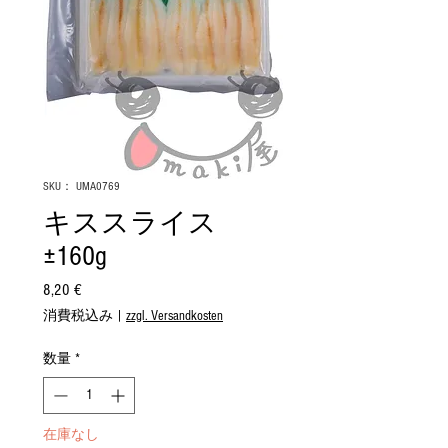
SKU： UMA0769
キススライス
±160g
8,20 €
価
格
消費税込み
|
zzgl. Versandkosten
数量
*
在庫なし