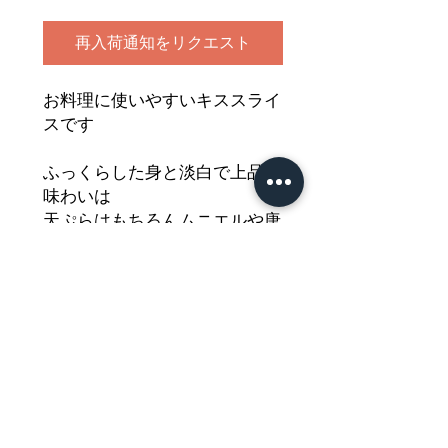
再入荷通知をリクエスト
お料理に使いやすいキススライ
スです
ふっくらした身と淡白で上品な
味わいは
天ぷらはもちろんムニエルや唐
揚げの他
粉チーズを振ってオーブンで焼
くのもおすすめ
どうぞご堪能ください
Nährwertdeklaration und weitere
Hinweise