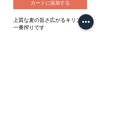
カートに追加する
上質な麦の旨さ広がるキリンの
一番搾りです
雑味がなく美味しいキリンのビ
ールを
どうぞご堪能ください
Nährwertdeklaration und weitere
Hinweise
Bier 5.0% vol.
Netto: 550ml
Zutaten: Wasser,
GERSTE
nmalz, Hopfen.
Impressum
Nährwerte / 栄養表示
pro 100
Allgemeine Geschäftsbedingungen
ml
Datenschutzerklärung
Energie / 熱量
n.a.