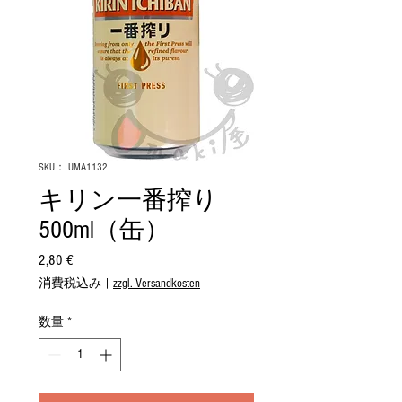
SKU： UMA1132
キリン一番搾り
500ml（缶）
2,80 €
価
格
消費税込み
|
zzgl. Versandkosten
数量
*