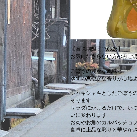
【賞味期限：17.08.26】
お気になさらない方のみご
ごぼうの豊かな風味と、
ゆずの爽やかな香りが心地
シャキシャキとしたごぼう
そります
サラダにかけるだけで、い
いに変わります
お肉やお魚のカルパッチョ
食卓に上品な彩りと華やか