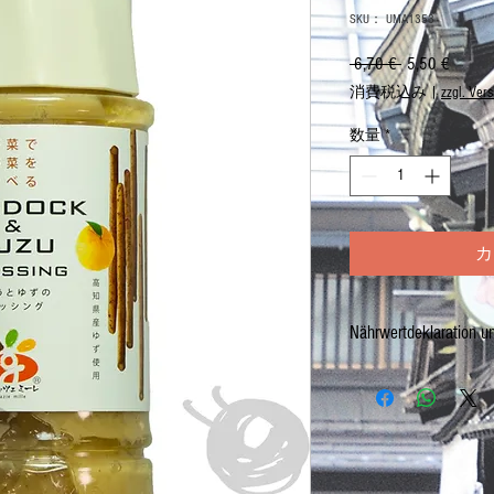
SKU： UMA1353
 6,70 € 
通
5,50 €
セ
常
ー
消費税込み
|
zzgl. Ver
価
ル
格
価
数量
*
格
カ
Nährwertdeklaration u