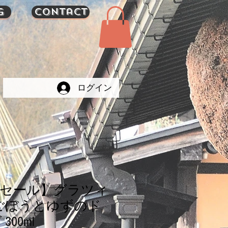
g
Contact
ログイン
限セール】グラツィ
ごぼうとゆずのド
00ml