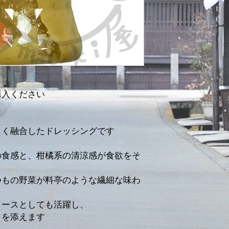
購入ください
よく融合したドレッシングです
の食感と、柑橘系の清涼感が食欲をそ
つもの野菜が料亭のような繊細な味わ
ソースとしても活躍し、
さを添えます