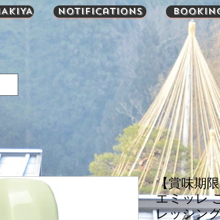
AKIYA
Notifications
Bookin
【賞味期
エミッレ 
レッシング 3