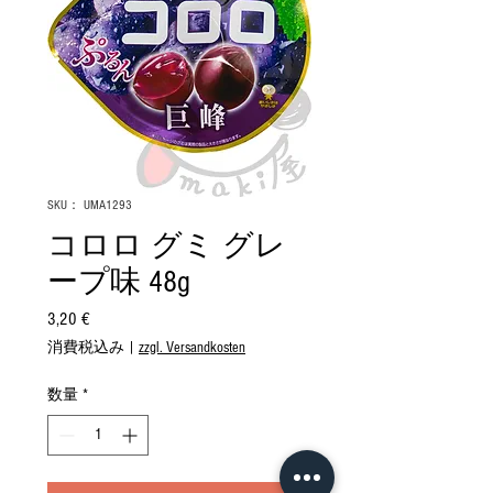
SKU： UMA1293
コロロ グミ グレ
ープ味 48g
3,20 €
価
格
消費税込み
|
zzgl. Versandkosten
数量
*