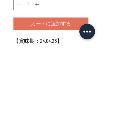
カートに追加する
【賞味期：24.04.26​】
お気になさらない方のみご購入
くださ
い
どうぞご堪能ください
Nährwertdeklaration und weitere
Hinweise
Impressum
Allgemeine Geschäftsbedingungen