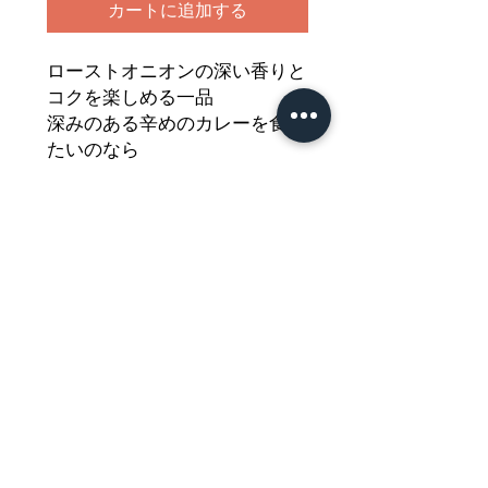
カートに追加する
ローストオニオンの深い香りと
コクを楽しめる一品
深みのある辛めのカレーを食べ
たいのなら
迷いなくハウス食品のジャワカ
レー！
どうぞご堪能ください
Nährwertdeklaration und weitere
Hinweise
Currypaste, scharf
Netto: 185g
Impressum
Zutaten: Pflanzenöle (Palmöl,
Rapsöl),
WEIZENMEHL
, Salz, Maisstärke,