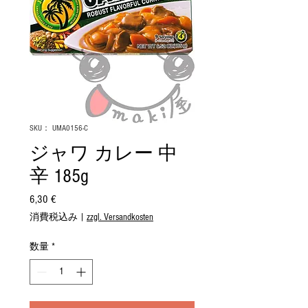
SKU： UMA0156-C
ジャワ カレー 中
辛 185g
6,30 €
価
格
消費税込み
|
zzgl. Versandkosten
数量
*