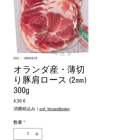
SKU： UMA0839
オランダ産・薄切
り豚肩ロース (2㎜)
300g
4,30 €
価
格
消費税込み
|
zzgl. Versandkosten
数量
*