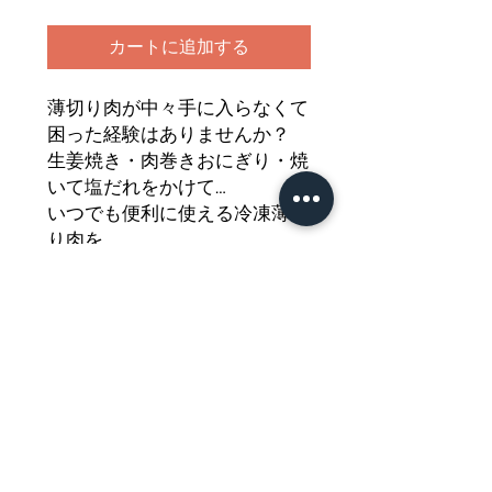
カートに追加する
薄切り肉が中々手に入らなくて
困った経験はありませんか？
生姜焼き・肉巻きおにぎり・焼
いて塩だれをかけて…
いつでも便利に使える冷凍薄切
り肉を
ストックされてみてはいかがで
しょうか
美味しいオランダ産薄切り豚肉
をどうぞご堪能ください
Nährwertdeklaration und weitere
Hinweise