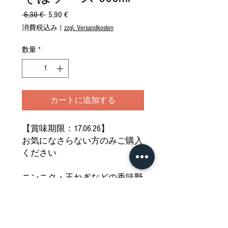
 6,30 € 
通
5,90 €
セ
常
ー
消費税込み
|
zzgl. Versandkosten
価
ル
格
価
数量
*
格
カートに追加する
【賞味期限：17.06.26】
お気になさらない方のみご購入
ください
ニンニク・玉ねぎなどの香味野
菜を使った本格派ソースです
コク深い甘みと旨味が食欲をそ
そる