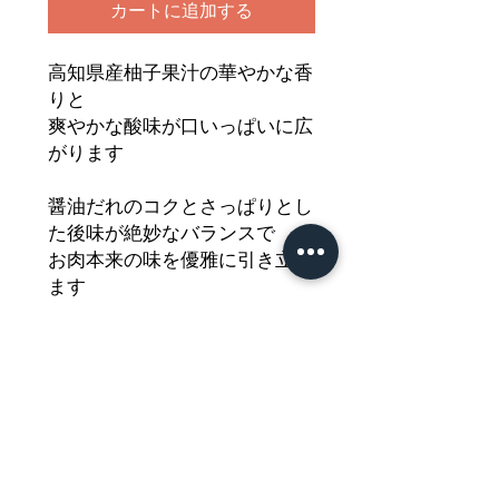
カートに追加する
高知県産柚子果汁の華やかな香
りと
爽やかな酸味が口いっぱいに広
がります
醤油だれのコクとさっぱりとし
た後味が絶妙なバランスで
お肉本来の味を優雅に引き立て
ます
食欲をそそるフルーティーな風
味は
暑い季節やさっぱり食べたい時
に最適です
どうぞご堪能ください