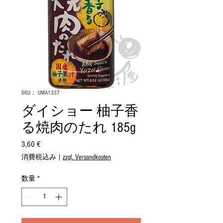
SKU： UMA1337
ダイショー 柚子香
る焼肉のたれ 185g
3,60 €
価
格
消費税込み
|
zzgl. Versandkosten
数量
*