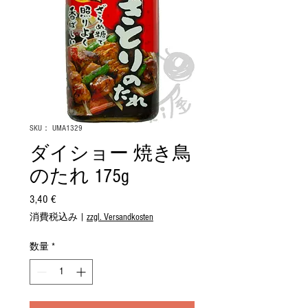
SKU： UMA1329
ダイショー 焼き鳥
のたれ 175g
3,40 €
価
格
消費税込み
|
zzgl. Versandkosten
数量
*