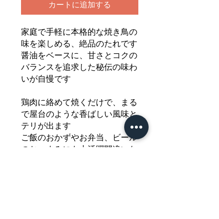
カートに追加する
家庭で手軽に本格的な焼き鳥の
味を楽しめる、絶品のたれです
醤油をベースに、甘さとコクの
バランスを追求した秘伝の味わ
いが自慢です
鶏肉に絡めて焼くだけで、まる
で屋台のような香ばしい風味と
テリが出ます
ご飯のおかずやお弁当、ビール
のおつまみにも大活躍間違いな
しの万能調味料です
このたれがあれば、いつもの鶏
肉料理がワンランク上の美味し
さに生まれ変わります