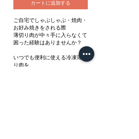
カートに追加する
ご自宅でしゃぶしゃぶ・焼肉・
お好み焼きをされる際
薄切り肉が中々手に入らなくて
困った経験はありませんか？
いつでも便利に使える冷凍薄切
り肉を
ストックされてみてはいかがで
しょうか
美味しいオランダ産薄切り豚肉
をどうぞご堪能ください
Nährwertdeklaration und weitere
Hinweise