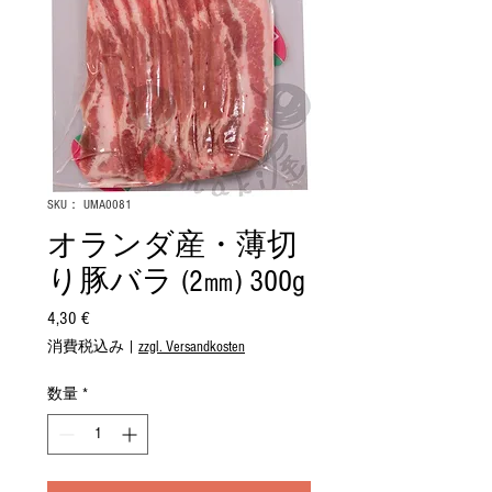
SKU： UMA0081
オランダ産・薄切
り豚バラ (2㎜) 300g
4,30 €
価
格
消費税込み
|
zzgl. Versandkosten
数量
*