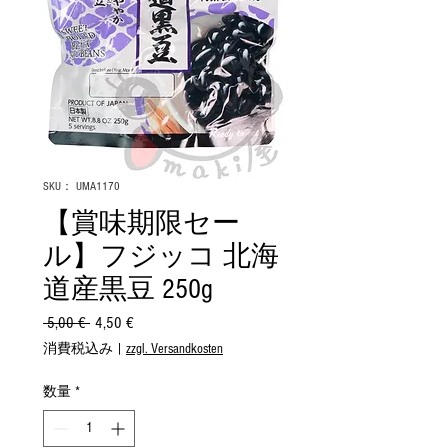
SKU： UMA1170
【賞味期限セー
ル】フジッコ 北海
道産黒豆 250g
 5,00 € 
通
4,50 €
セ
常
ー
消費税込み
|
zzgl. Versandkosten
価
ル
格
価
数量
*
格