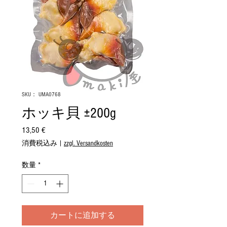
SKU： UMA0768
ホッキ貝 ±200g
13,50 €
価
格
消費税込み
|
zzgl. Versandkosten
数量
*
カートに追加する