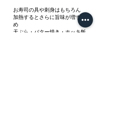
お寿司の具や刺身はもちろん
加熱するとさらに旨味が増すた
め
天ぷら・バター焼き・ホッキ飯
などもおすすめ
どうぞご堪能ください
Nährwertdeklaration und weitere
Hinweise
Hokkigai (Trogmuschel) ±200g
Netto: ±200g
Impressum
Zutaten:Hokkigai
Allgemeine Geschäftsbedingungen
Datenschutzerklärung
Hergestellt in England