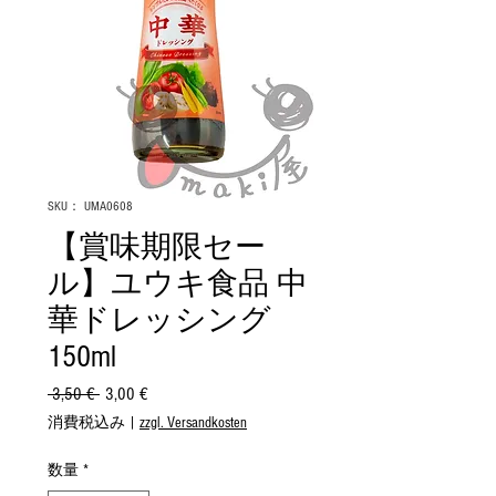
SKU： UMA0608
【賞味期限セー
ル】ユウキ食品 中
華ドレッシング
150ml
 3,50 € 
通
3,00 €
セ
常
ー
消費税込み
|
zzgl. Versandkosten
価
ル
格
価
数量
*
格