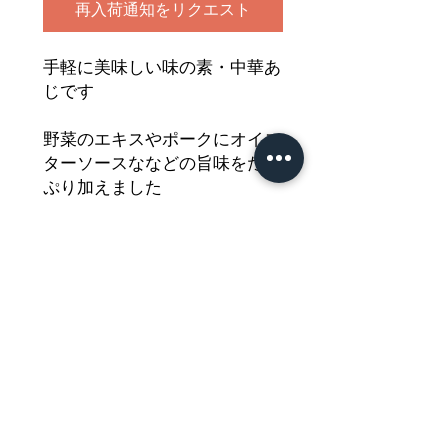
再入荷通知をリクエスト
手軽に美味しい味の素・中華あ
じです
野菜のエキスやポークにオイス
ターソースななどの旨味をたっ
ぷり加えました
スープや野菜炒めにぴったりの
本格的な中華風の味付けに仕上
がります
どうぞご堪能ください
Nährwertdeklaration und weitere
Hinweise