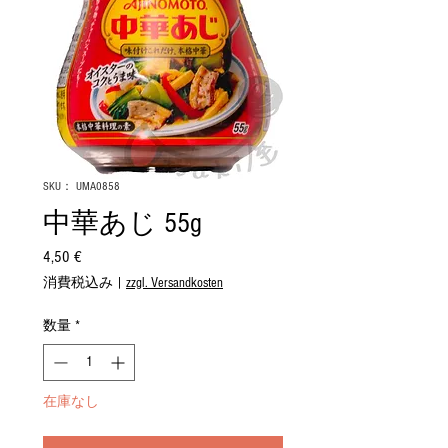
SKU： UMA0858
中華あじ 55g
4,50 €
価
格
消費税込み
|
zzgl. Versandkosten
数量
*
在庫なし