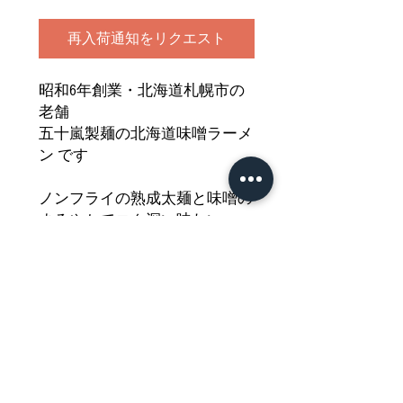
再入荷通知をリクエスト
昭和6年創業・北海道札幌市の
老舗
五十嵐製麺の北海道味噌ラーメ
ン です
ノンフライの熟成太麺と味噌の
まろやかでコク深い味わい
まるで生麺のような食感の麺に
スープがよくからみます
風味豊かな美味しさをどうぞご
堪能ください
Nährwertdeklaration und weitere