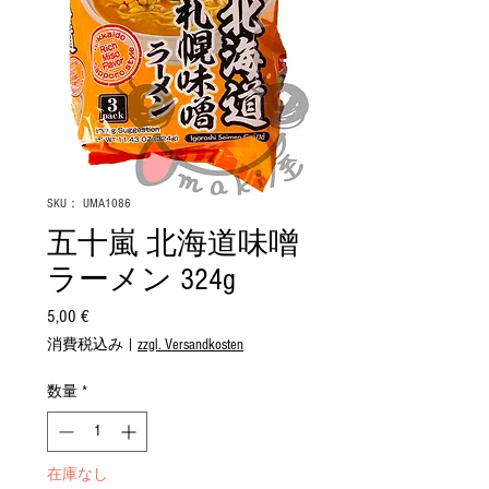
SKU： UMA1086
五十嵐 北海道味噌
ラーメン 324g
5,00 €
価
格
消費税込み
|
zzgl. Versandkosten
数量
*
在庫なし