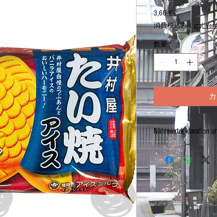
3,60 €
価
格
消費税込み
|
zzgl. Ver
数量
*
カ
Nährwertdeklaration u