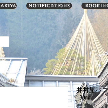
AKIYA
Notifications
Bookin
井村屋バ
130ml
SKU： UMA1439