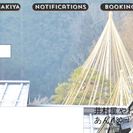
AKIYA
Notifications
Bookin
井村屋 や
あん 130ml
SKU： UMA0912