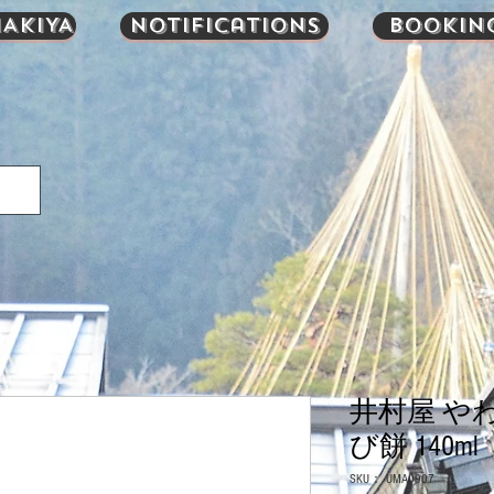
AKIYA
Notifications
Bookin
井村屋 や
び餅 140ml
SKU： UMA0907