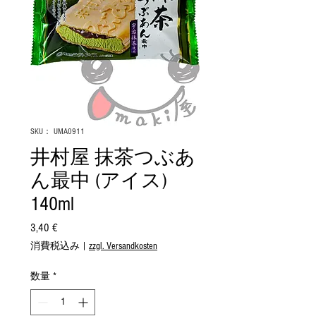
SKU： UMA0911
井村屋 抹茶つぶあ
ん最中 (アイス)
140ml
3,40 €
価
格
消費税込み
|
zzgl. Versandkosten
数量
*