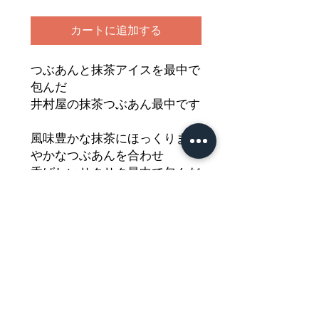
カートに追加する
つぶあんと抹茶アイスを最中で
包んだ
井村屋の抹茶つぶあん最中です
風味豊かな抹茶にほっくりまろ
やかなつぶあんを合わせ
香ばしいサクサク最中で包んだ
上品な一品
さっぱりとしつつもコクのある
美味しさを
どうぞご堪能ください
Nährwertdeklaration und weitere
Hinweise