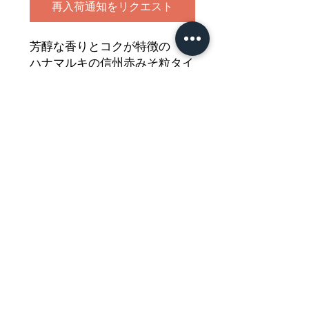
再入荷通知をリクエスト
芳醇な香りとコクが特徴の
ハナマルキの信州赤みそ粒タイ
プです
どうぞご堪能ください
Nährwertdeklaration und weitere
Hinweise
Sojabohnenpaste
Netto: 400g
Impressum
Zutaten: Wasser,
SOJABOHNEN
(31,7%), Reis,
Salz, Alkohol.
Allgemeine Geschäftsbedingungen
Datenschutzerklärung
Bei 0°C bis +9°C lagern.
Widerrufsbelehrung