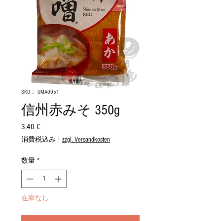
SKU： UMA0051
信州赤みそ 350g
3,40 €
価
格
消費税込み
|
zzgl. Versandkosten
数量
*
在庫なし