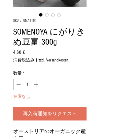
SKU： UMA1151
SOMENOYA にがりき
ぬ豆富 300g
4,80 €
価
格
消費税込み
|
zzgl. Versandkosten
数量
*
在庫なし
再入荷通知をリクエスト
オーストリアのオーガニック産