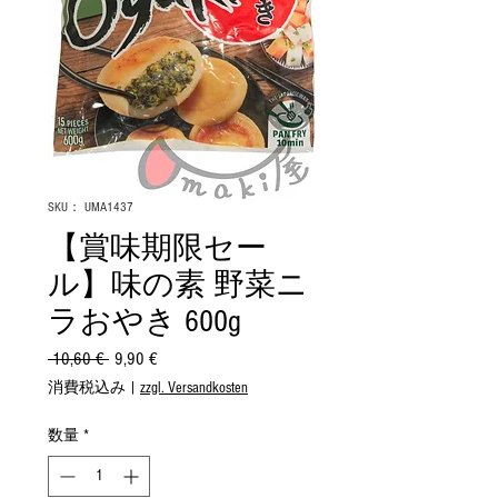
SKU： UMA1437
【賞味期限セー
ル】味の素 野菜ニ
ラおやき 600g
 10,60 € 
通
9,90 €
セ
常
ー
消費税込み
|
zzgl. Versandkosten
価
ル
格
価
数量
*
格